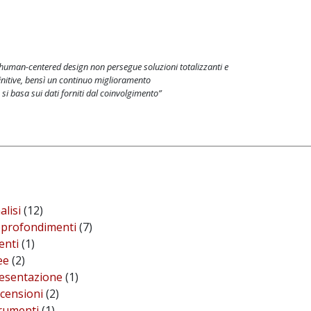
 human-centered design non persegue soluzioni totalizzanti e
initive, bensì un continuo miglioramento
 si basa sui dati forniti dal coinvolgimento”
alisi
(12)
profondimenti
(7)
enti
(1)
ee
(2)
esentazione
(1)
censioni
(2)
rumenti
(1)