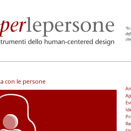
“lo
def
che
ca con le persone
An
Ap
Ev
Id
Pr
Re
St